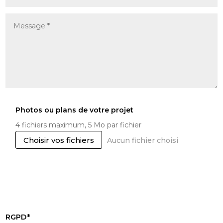
Photos ou plans de votre projet
4 fichiers maximum, 5 Mo par fichier
File Input
Choisir vos fichiers
Aucun fichier choisi
Formats acceptés : jpg, jpeg, jpe, gif, png, webp, avif,
heifs, rtx, mp3, m4a, m4b, pdf, zip, rar, doc, pot, pps,
ppt, xla, xls, xlt, xlw, docx, xlsx, pptx, key, numbers,
pages. Taille max : 5 Mo
RGPD