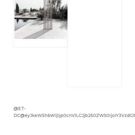
@ET-
DC@eyJkeW5hbWljIjp0cnVlLCJjb250ZW50IjoiY3VzdG9